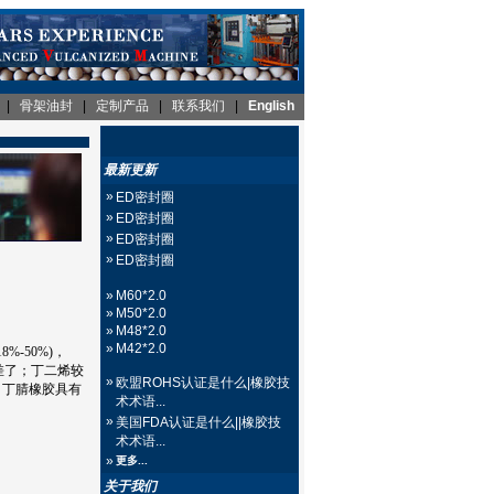
|
骨架油封
|
定制产品
|
联系我们
|
English
最新更新
»
ED密封圈
»
ED密封圈
»
ED密封圈
»
ED密封圈
»
M60*2.0
»
M50*2.0
»
M48*2.0
»
M42*2.0
-50%)，
差了；丁二烯较
»
欧盟ROHS认证是什么|橡胶技
，丁腈橡胶具有
术术语...
»
美国FDA认证是什么||橡胶技
术术语...
»
更多...
关于我们