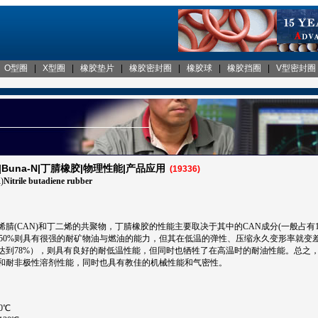
|
O型圈
|
X型圈
|
橡胶垫片
|
橡胶密封圈
|
橡胶球
|
橡胶挡圈
|
V型密封圈
NBR|Buna-N|丁腈橡胶|物理性能|产品应用
(19336)
)
Nitrile butadiene rubber
腈(CAN)和丁二烯的共聚物，丁腈橡胶的性能主要取决于其中的CAN成分(一般占有18%
于50%则具有很强的耐矿物油与燃油的能力，但其在低温的弹性、压缩永久变形率就变
达到78%），则具有良好的耐低温性能，但同时也牺牲了在高温时的耐油性能。总之
和耐非极性溶剂性能，同时也具有教佳的机械性能和气密性。
00℃