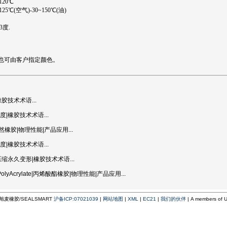
120℃
25℃(空气)-30~150℃(油)
3度.
也可由客户指定颜色。
胶技术术语...
度|橡胶技术术语...
然橡胶|物理性能|产品应用...
度|橡胶技术术语...
压缩永久变形|橡胶技术术语...
PolyAcrylate|丙烯酸酯橡胶|物理性能|产品应用...
所有 旭麦橡胶/SEALSMART
沪备ICP:07021039
|
网站地图
|
XML
|
EC21
|
我们的伙伴
| A members of U