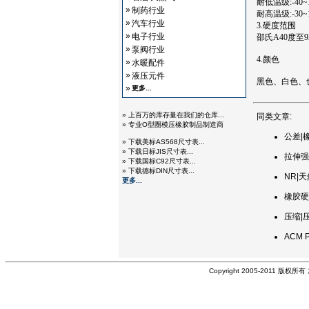
耐低温级:-40~
»
制药行业
耐高温级:-30~1
»
汽车行业
3.硬度范围
»
电子行业
邵氏A40度至9
»
泵阀行业
4.颜色
»
水暖配件
»
液压元件
黑色、白色、
»
更多...
» 上百万的库存量在我们的仓库...
同类文章:
» 专业O型圈模压橡胶制品制造商
公差|橡
» 下载美标AS568尺寸表...
» 下载日标JIS尺寸表...
拉伸强
» 下载国标C92尺寸表...
» 下载德标DIN尺寸表...
NR|天
更多...
橡胶硬
压缩|
ACM 
Copyright 2005-2011 版权