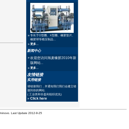
»
专长于O型圈、X型圈、橡胶垫片、
橡胶球等模压制品...
»
更多...
新闻中心
»
欢迎您访问旭麦橡胶2010年新
版网站...
»
更多...
友情链接
实用链接
请链接我们，并通知我们我们会建立链
接到你的网站.
( 工业类和非盈利组织优先)
»
Click here
ninovo. Last Update 2012-9-25