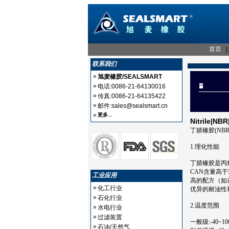
首页
联系我们
»
旭麦橡胶/SEALSMART
»
电话:0086-21-64130016
»
传真:0086-21-64135422
»
邮件:sales@sealsmart.cn
»
更多...
Nitrile|
丁腈橡胶(NBR
1.理化性能
丁腈橡胶是丙烯
CAN含量高
工业应用
高的配方（如
»
化工行业
优异的耐油性
»
石化行业
2.温度范围
»
水电行业
»
过滤装置
一般级:-40~1
»
石油/天然气